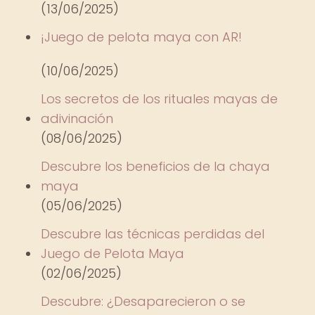
(13/06/2025)
¡Juego de pelota maya con AR!
(10/06/2025)
Los secretos de los rituales mayas de
adivinación
(08/06/2025)
Descubre los beneficios de la chaya
maya
(05/06/2025)
Descubre las técnicas perdidas del
Juego de Pelota Maya
(02/06/2025)
Descubre: ¿Desaparecieron o se