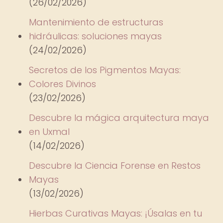
(26/02/2026)
Mantenimiento de estructuras
hidráulicas: soluciones mayas
(24/02/2026)
Secretos de los Pigmentos Mayas:
Colores Divinos
(23/02/2026)
Descubre la mágica arquitectura maya
en Uxmal
(14/02/2026)
Descubre la Ciencia Forense en Restos
Mayas
(13/02/2026)
Hierbas Curativas Mayas: ¡Úsalas en tu