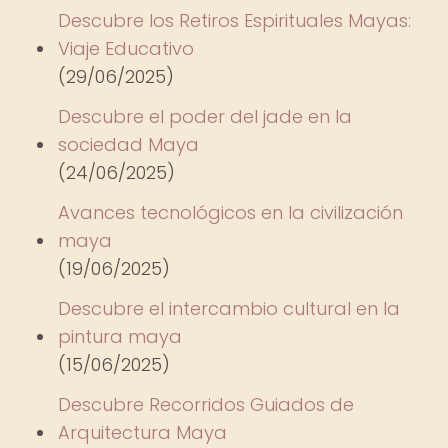
Descubre los Retiros Espirituales Mayas:
Viaje Educativo
(29/06/2025)
Descubre el poder del jade en la
sociedad Maya
(24/06/2025)
Avances tecnológicos en la civilización
maya
(19/06/2025)
Descubre el intercambio cultural en la
pintura maya
(15/06/2025)
Descubre Recorridos Guiados de
Arquitectura Maya