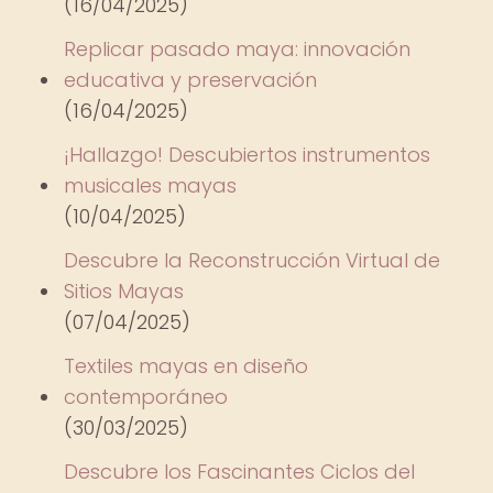
(16/04/2025)
Replicar pasado maya: innovación
educativa y preservación
(16/04/2025)
¡Hallazgo! Descubiertos instrumentos
musicales mayas
(10/04/2025)
Descubre la Reconstrucción Virtual de
Sitios Mayas
(07/04/2025)
Textiles mayas en diseño
contemporáneo
(30/03/2025)
Descubre los Fascinantes Ciclos del