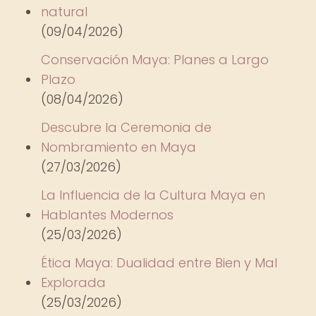
natural
(09/04/2026)
Conservación Maya: Planes a Largo
Plazo
(08/04/2026)
Descubre la Ceremonia de
Nombramiento en Maya
(27/03/2026)
La Influencia de la Cultura Maya en
Hablantes Modernos
(25/03/2026)
Ética Maya: Dualidad entre Bien y Mal
Explorada
(25/03/2026)