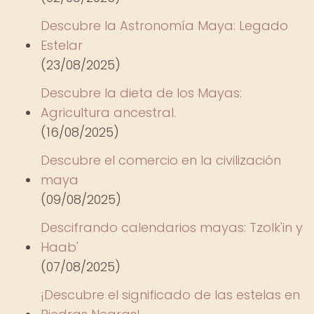
Descubre la Astronomía Maya: Legado
Estelar
(23/08/2025)
Descubre la dieta de los Mayas:
Agricultura ancestral.
(16/08/2025)
Descubre el comercio en la civilización
maya
(09/08/2025)
Descifrando calendarios mayas: Tzolk'in y
Haab'
(07/08/2025)
¡Descubre el significado de las estelas en