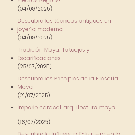
Piedras Negras!
(04/08/2025)
Descubre las técnicas antiguas en
joyería moderna
(04/08/2025)
Tradición Maya: Tatuajes y
Escarificaciones
(25/07/2025)
Descubre los Principios de la Filosofía
Maya
(21/07/2025)
Imperio caracol: arquitectura maya
(18/07/2025)
Descubre la Influencia Extranjera en la