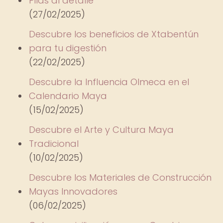
Pilas al detalle
(27/02/2025)
Descubre los beneficios de Xtabentún
para tu digestión
(22/02/2025)
Descubre la Influencia Olmeca en el
Calendario Maya
(15/02/2025)
Descubre el Arte y Cultura Maya
Tradicional
(10/02/2025)
Descubre los Materiales de Construcción
Mayas Innovadores
(06/02/2025)