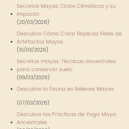
Secretos Mayas: Ciclos Climáticos y su
Impacto
(20/03/2026)
Descubre Cómo Crear Réplicas Fieles de
Artefactos Mayas
(10/03/2026)
Secretos mayas: Técnicas ancestrales
para conservar suelo
(09/03/2026)
Descubre la Fauna en Relieves Mayas
(07/03/2026)
Descubre las Prácticas de Yoga Maya
Ancestrales