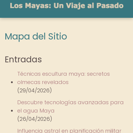
Mapa del Sitio
Entradas
Técnicas escultura maya: secretos
olmecas revelados
(29/04/2026)
Descubre tecnologías avanzadas para
el agua Maya
(26/04/2026)
Influencia astral en planificación militar