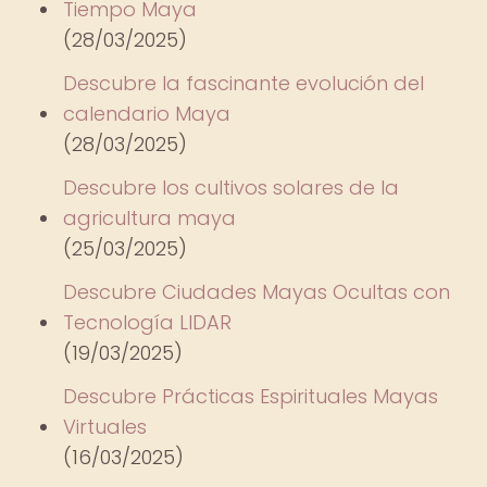
Tiempo Maya
(28/03/2025)
Descubre la fascinante evolución del
calendario Maya
(28/03/2025)
Descubre los cultivos solares de la
agricultura maya
(25/03/2025)
Descubre Ciudades Mayas Ocultas con
Tecnología LIDAR
(19/03/2025)
Descubre Prácticas Espirituales Mayas
Virtuales
(16/03/2025)