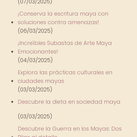
(07/03/2025)
¡Conserva la escritura maya con
soluciones contra amenazas!
(06/03/2025)
¡Increíbles Subastas de Arte Maya
Emocionantes!
(04/03/2025)
Explora las prácticas culturales en
ciudades mayas
(03/03/2025)
Descubre la dieta en sociedad maya
(03/03/2025)
Descubre la Guerra en los Mayas: Dos