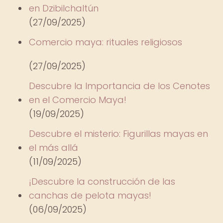
en Dzibilchaltún
(27/09/2025)
Comercio maya: rituales religiosos
(27/09/2025)
Descubre la Importancia de los Cenotes
en el Comercio Maya!
(19/09/2025)
Descubre el misterio: Figurillas mayas en
el más allá
(11/09/2025)
¡Descubre la construcción de las
canchas de pelota mayas!
(06/09/2025)