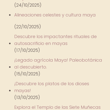
(24/10/2025)
Alineaciones celestes y cultura maya
(22/10/2025)
Descubre los impactantes rituales de
autosacrificio en mayas
(17/10/2025)
¡Legado agrícola Maya! Paleobotánica
al descubierto.
(15/10/2025)
¡Descubre los platos de los dioses
mayas!
(13/10/2025)
Explora el Templo de las Siete Muñecas