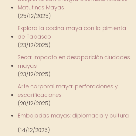
Matutinos Mayas
(25/12/2025)
Explora la cocina maya con la pimienta
de Tabasco
(23/12/2025)
Seca: impacto en desaparición ciudades
mayas
(23/12/2025)
Arte corporal maya: perforaciones y
escarificaciones
(20/12/2025)
Embajadas mayas: diplomacia y cultura
(14/12/2025)