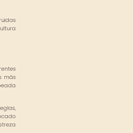
uidas
ultura
rentes
es más
lpeada
eglas,
locado
streza