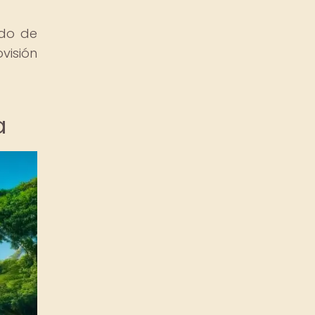
ado de
visión
a