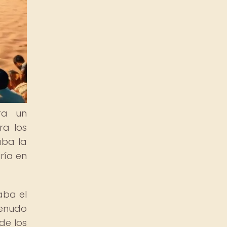
ra un
ra los
aba la
iría en
aba el
menudo
de los