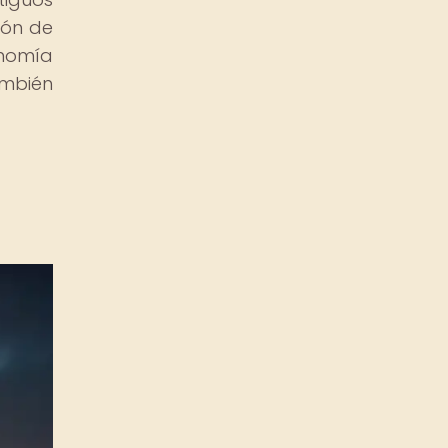
ión de
onomía
ambién