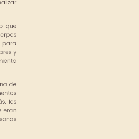
alizar
no que
uerpos
s para
ares y
miento
ana de
mentos
s, los
e eran
rsonas