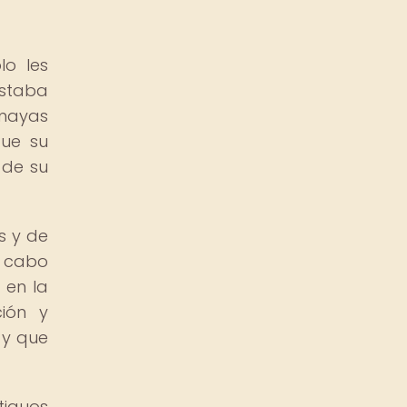
lo les
estaba
mayas
que su
 de su
s y de
a cabo
 en la
ión y
 y que
tiguos