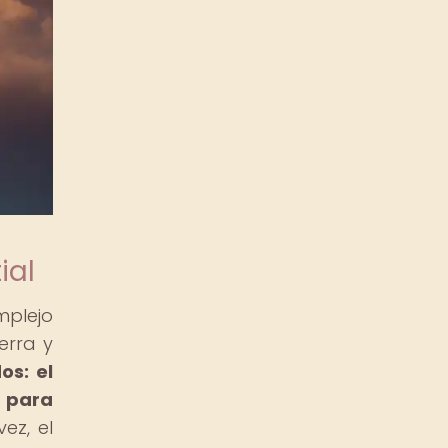
ial
mplejo
erra y
os: el
n para
ez, el