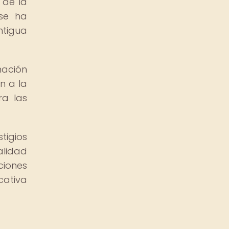
 de la
 se ha
ntigua
mación
n a la
ra las
tigios
alidad
ciones
cativa