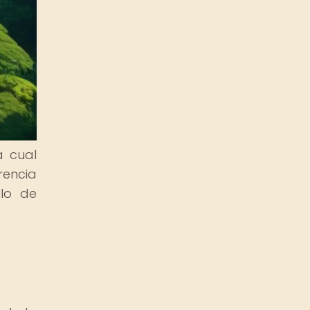
a cual
rencia
llo de