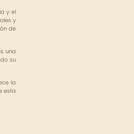
a y el
ales y
ión de
os una
ndo su
ece la
e esta