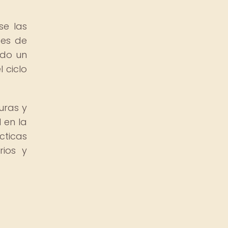
se las
tes de
ado un
 ciclo
uras y
 en la
cticas
rios y