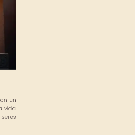
con un
a vida
seres