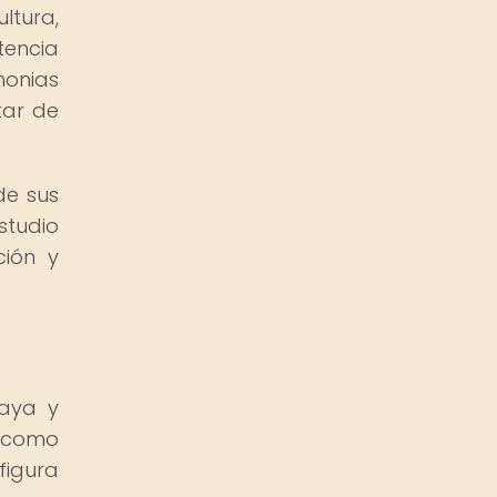
ltura,
tencia
monias
tar de
de sus
estudio
ción y
maya y
o como
figura