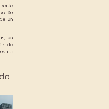
onente
ea. Se
 de un
as, un
ión de
estría
ado