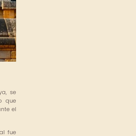
ya, se
o que
nte el
al fue