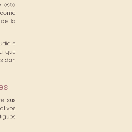
e esta
o como
 de la
udio e
ia que
as dan
es
re sus
otivos
tiguos