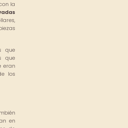
con la
rvadas
lares,
piezas
s que
s que
e eran
de los
ambién
ban en