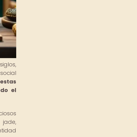
glos,
social
 estas
ndo el
ciosos
 jade,
ntidad