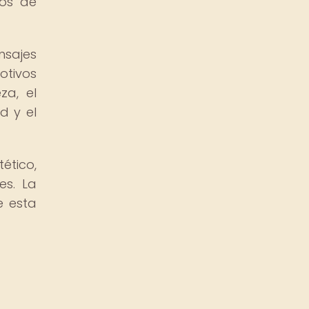
los de
sajes
otivos
za, el
d y el
ético,
es. La
e esta
u