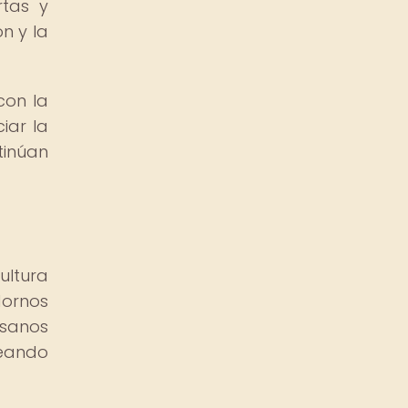
rtas y
n y la
con la
iar la
tinúan
ultura
dornos
esanos
reando