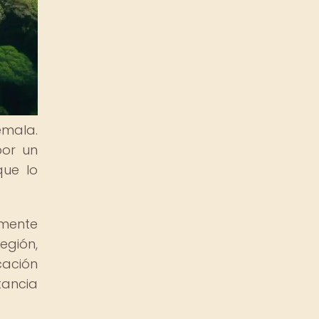
emala.
por un
que lo
amente
egión,
cación
tancia