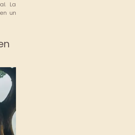
al. La
 en un
 en