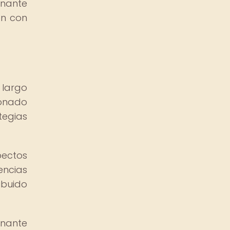
inante
ón con
 largo
ionado
tegias
pectos
encias
ibuido
inante