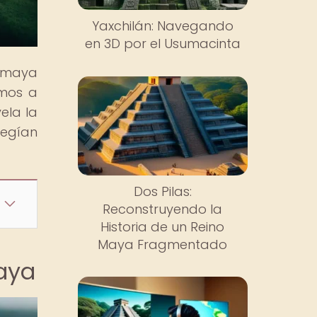
Yaxchilán: Navegando
en 3D por el Usumacinta
n maya
amos a
ela la
tegían
Dos Pilas:
Reconstruyendo la
Historia de un Reino
Maya Fragmentado
Maya