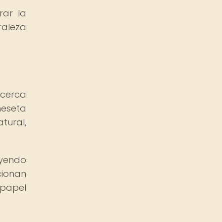
rar la
raleza
 cerca
meseta
tural,
uyendo
cionan
 papel