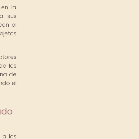
 en la
 a sus
con el
bjetos
ctores
de los
ana de
ndo el
ado
 a los