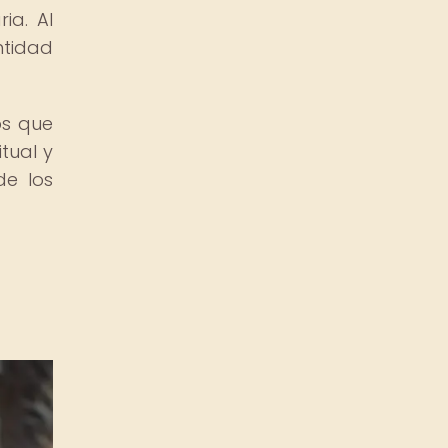
ia. Al
ntidad
os que
tual y
de los