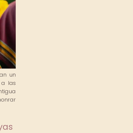
gan un
 a las
ntigua
honrar
yas