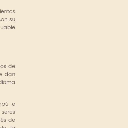
ientos
con su
luable
tos de
ue dan
idioma
hpú e
seres
vés de
de la