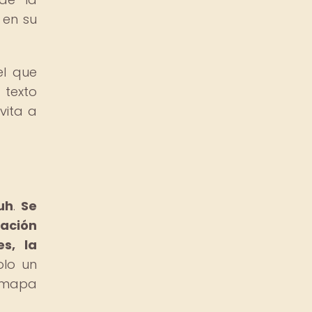
 en su
el que
 texto
vita a
uh
.
Se
eación
s, la
olo un
n mapa