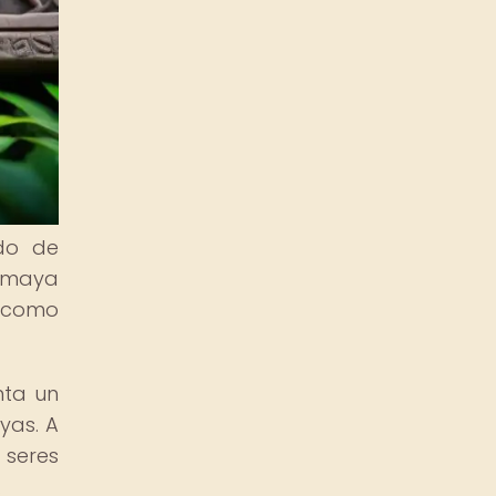
ndo de
a maya
 como
nta un
yas. A
 seres
.