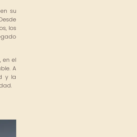
 en su
 Desde
s, los
legado
 en el
ble. A
d y la
idad.