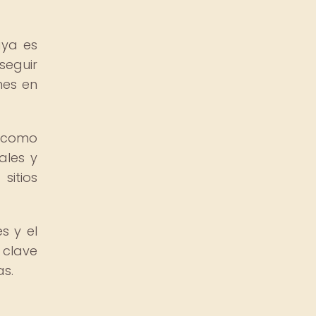
aya es
seguir
nes en
 como
ales y
sitios
s y el
 clave
as.