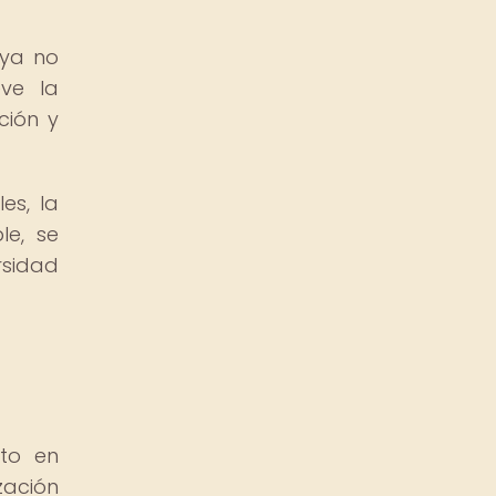
aya no
ve la
ción y
es, la
le, se
rsidad
sto en
zación