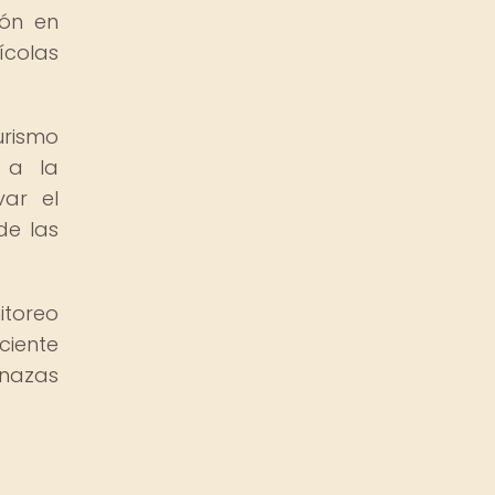
ión en
ícolas
urismo
 a la
var el
de las
itoreo
ciente
nazas