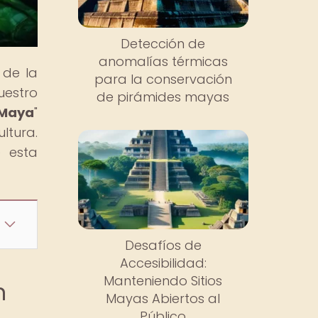
Detección de
anomalías térmicas
 de la
para la conservación
uestro
de pirámides mayas
 Maya
"
ltura.
e esta
Desafíos de
Accesibilidad:
Manteniendo Sitios
n
Mayas Abiertos al
Público