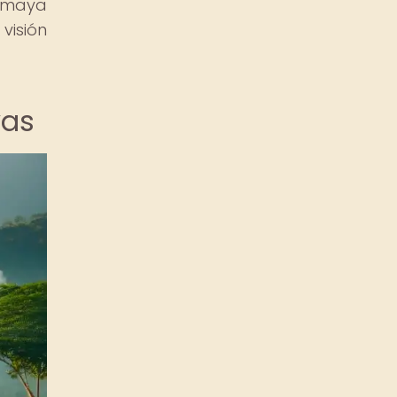
a maya
visión
yas