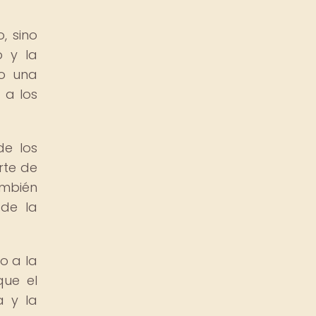
, sino
o y la
mo una
 a los
de los
rte de
ambién
 de la
o a la
que el
a y la