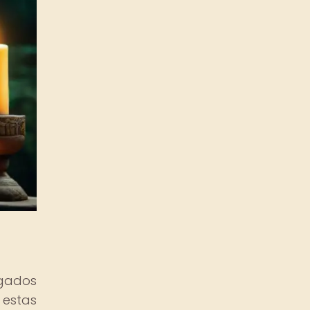
igados
 estas