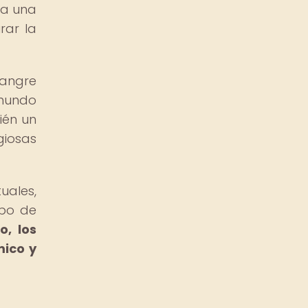
ra una
rar la
sangre
 mundo
bién un
giosas
uales,
abo de
o, los
mico y