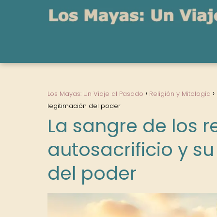
Los Mayas: Un Viaje al Pasado
Religión y Mitología
legitimación del poder
La sangre de los re
autosacrificio y s
del poder