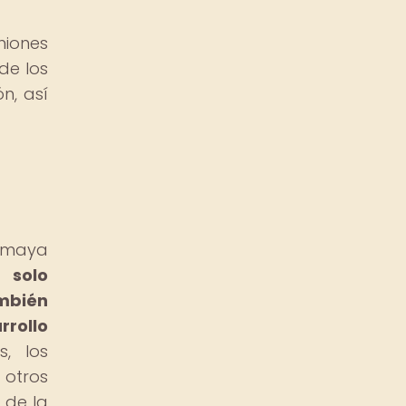
niones
de los
n, así
n maya
 solo
ambién
rrollo
, los
 otros
 de la