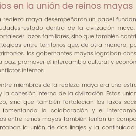
ios en la unión de reinos mayas
la realeza maya desempeñaron un papel funda
iudades-estado dentro de la civilización maya.
ortalecer lazos familiares, sino que también contr
atégicas entre territorios que, de otra manera, p
atrimonios, los gobernantes mayas lograban cons
a paz, promover el intercambio cultural y económ
flictos internos.
entre miembros de la realeza maya era una estr
 la cohesión interna de la civilización. Estas unio
co, sino que también fortalecían los lazos soci
es, fomentando la colaboración y el intercam
ios entre reinos mayas también tenían un comp
ntaban la unión de dos linajes y la continuidad
.