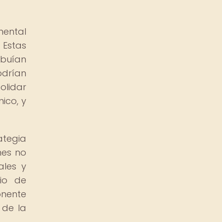
mental
 Estas
ibuían
odrían
olidar
ico, y
ategia
nes no
ales y
bio de
onente
 de la