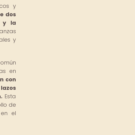
icos y
re dos
 y la
ianzas
ales y
 común
uas en
ón con
 lazos
.
Esta
llo de
 en el