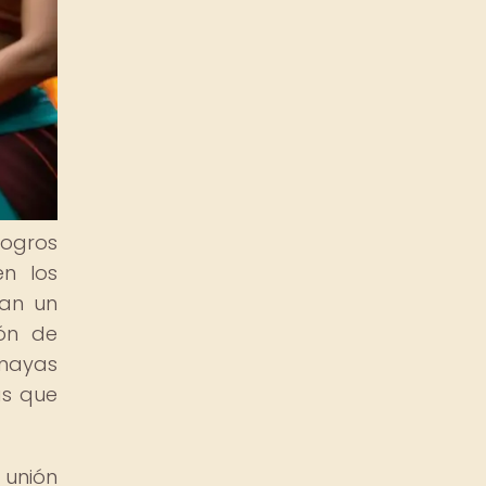
logros
en los
ían un
ión de
 mayas
as que
 unión