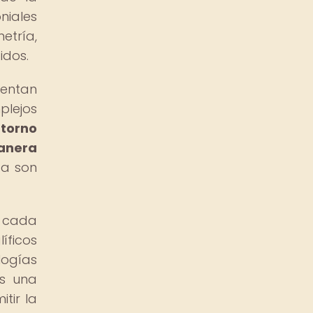
niales
etría,
idos.
sentan
plejos
torno
manera
za son
e cada
íficos
logías
es una
tir la