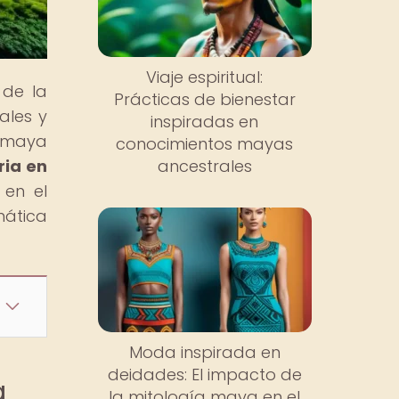
Viaje espiritual:
 de la
Prácticas de bienestar
ales y
inspiradas en
a maya
conocimientos mayas
ria en
ancestrales
 en el
mática
Moda inspirada en
deidades: El impacto de
a
la mitología maya en el