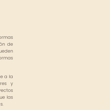
formas
ión de
pueden
formas
e a la
ores y
yectos
ue las
s.