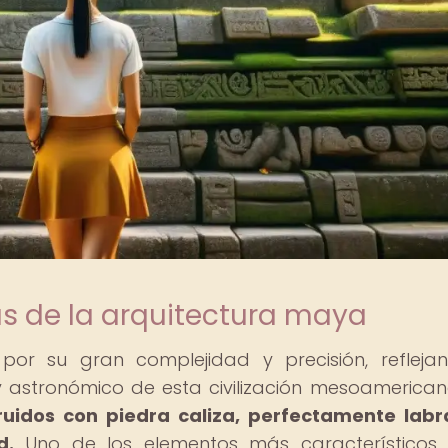
vas de la arquitectura maya
por su gran complejidad y precisión, refleja
astronómico de esta civilización mesoamerica
ruidos con piedra caliza, perfectamente lab
d.
Uno de los elementos más característicos 