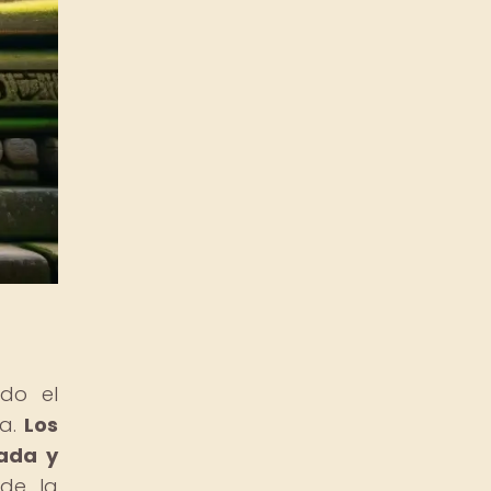
ndo el
na.
Los
rada y
de la