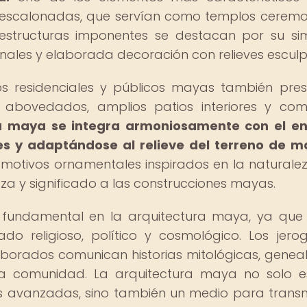
 escalonadas, que servían como templos ceremo
 estructuras imponentes se destacan por su sim
inales y elaborada decoración con relieves esculp
ios residenciales y públicos mayas también pre
s abovedados, amplios patios interiores y com
a maya se integra armoniosamente con el en
ales y adaptándose al relieve del terreno de 
s motivos ornamentales inspirados en la naturale
za y significado a las construcciones mayas.
fundamental en la arquitectura maya, ya qu
o religioso, político y cosmológico. Los jerogl
elaborados comunican historias mitológicas, genea
la comunidad. La arquitectura maya no solo 
s avanzadas, sino también un medio para transmi