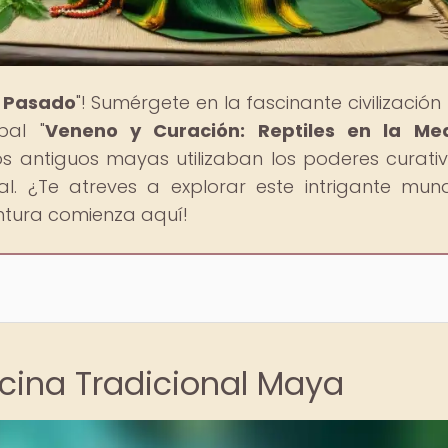
l Pasado
"! Sumérgete en la fascinante civilizació
pal "
Veneno y Curación: Reptiles en la Med
os antiguos mayas utilizaban los poderes curati
nal. ¿Te atreves a explorar este intrigante mu
entura comienza aquí!
icina Tradicional Maya