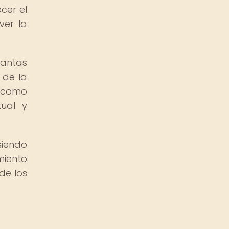
cer el
ver la
lantas
 de la
n como
tual y
siendo
miento
de los