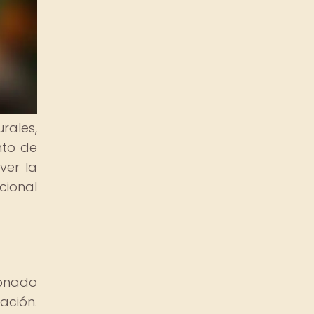
rales,
nto de
ver la
cional
ionado
ación.