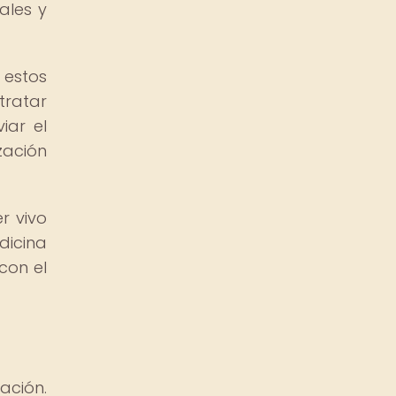
ales y
 estos
ratar
iar el
zación
r vivo
dicina
con el
ación.