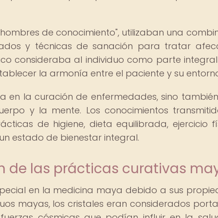
hombres de conocimiento", utilizaban una combi
grados y técnicas de sanación para tratar afec
stico consideraba al individuo como parte integral
ablecer la armonía entre el paciente y su entorno
a en la curación de enfermedades, sino también
cuerpo y la mente. Los conocimientos transmiti
ticas de higiene, dieta equilibrada, ejercicio fí
un estado de bienestar integral.
ón de las prácticas curativas ma
special en la medicina maya debido a sus propi
iguos mayas, los cristales eran considerados port
fuerzas cósmicas que podían influir en la salu