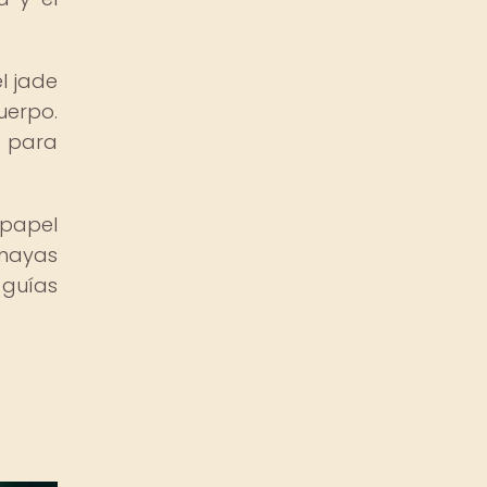
l jade
uerpo.
n para
 papel
 mayas
 guías