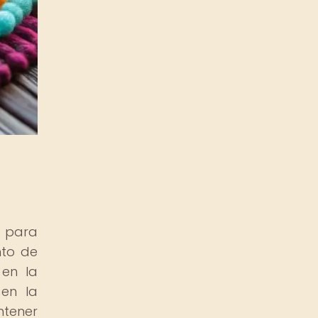
l para
nto de
 en la
 en la
ntener