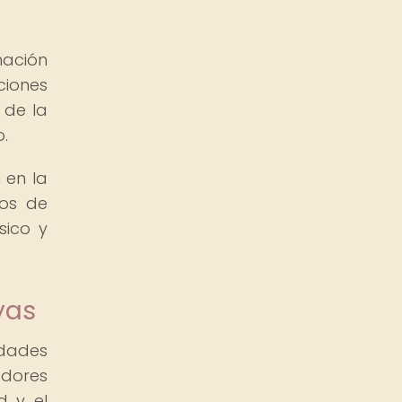
nación
ciones
 de la
.
 en la
dos de
sico y
yas
edades
adores
d y el