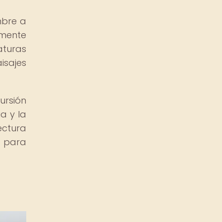
mbre a
amente
aturas
isajes
rsión
a y la
ectura
e para