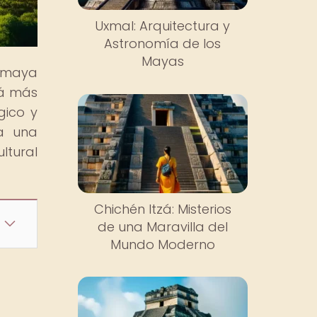
Uxmal: Arquitectura y
Astronomía de los
Mayas
n maya
rá más
gico y
ra una
ltural
Chichén Itzá: Misterios
de una Maravilla del
Mundo Moderno