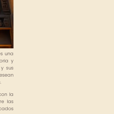
es una
oria y
 y sus
desean
.
con la
re las
ncados