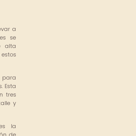
evar a
nes se
e alta
 estos
l para
. Esta
n tres
alle y
es la
ión de