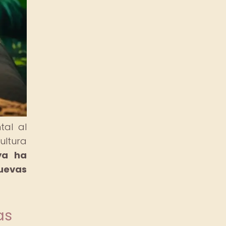
tal al
ultura
ya ha
uevas
as