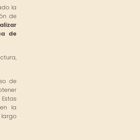
ado la
ión de
lizar
ca de
ctura,
uso de
btener
 Estas
 en la
 largo