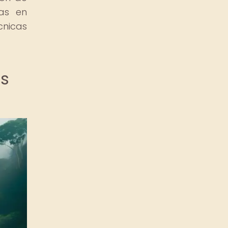
as en
cnicas
es