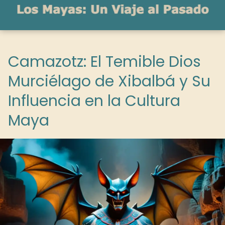
Camazotz: El Temible Dios
Murciélago de Xibalbá y Su
Influencia en la Cultura
Maya