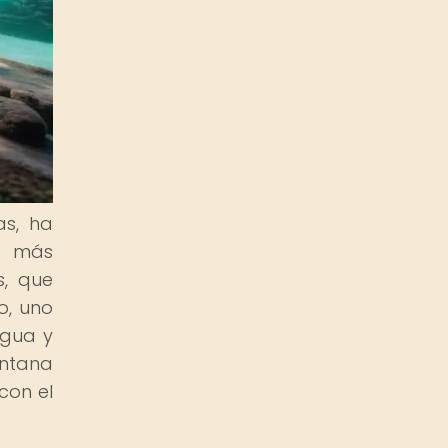
as, ha
s más
s, que
o, uno
agua y
entana
con el