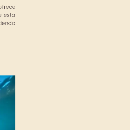
ofrece
e esta
ciendo