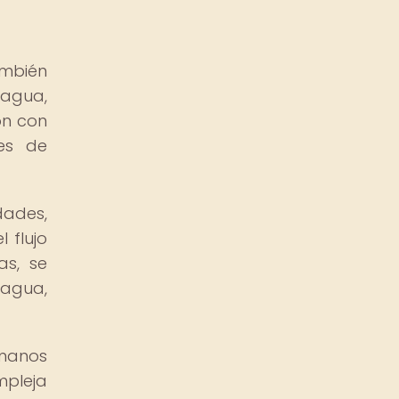
ambién
 agua,
ón con
les de
dades,
 flujo
as, se
agua,
umanos
mpleja