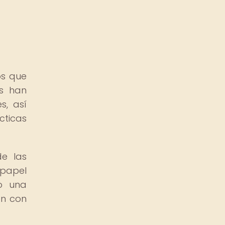
os que
es han
s, así
cticas
de las
 papel
do una
ón con