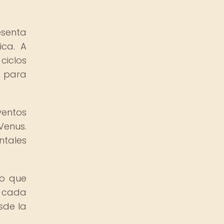
esenta
ca. A
ciclos
n para
ventos
Venus.
ntales
no que
y cada
sde la