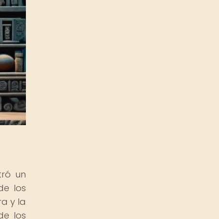
tró un
de los
a y la
de los