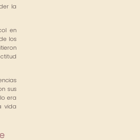
der la
col en
de los
tieron
ctitud
ncias
on sus
lo era
a vida
e