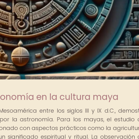
tronomía en la cultura maya
Mesoamérica entre los siglos III y IX d.C., demos
por la astronomía. Para los mayas, el estudio 
ionado con aspectos prácticos como la agricultur
 significado espiritual y ritual. La observación 