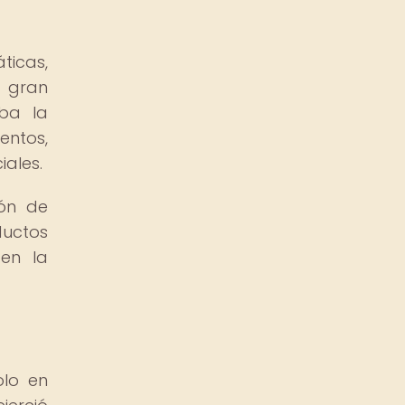
ticas,
e gran
aba la
entos,
iales.
ión de
ductos
en la
olo en