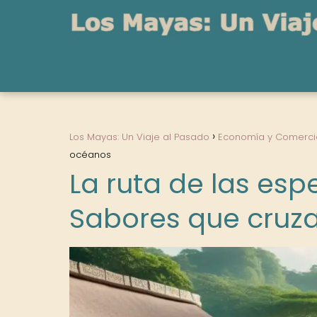
Los Mayas: Un Viaje al Pasado
Economía y Comerci
océanos
La ruta de las es
Sabores que cruz