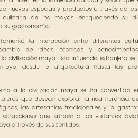
o también en la influencia cultural y social que e
de nuevas especias y productos a través de las
d culinaria de los mayas, enriqueciendo su d
a su gastronomía.
omentó la interacción entre diferentes cult
tercambio de ideas, técnicas y conocimient
la civilización maya. Esta influencia extranjera se 
maya, desde la arquitectura hasta las prác
torno a la civilización maya se ha convertido 
iajeros que desean explorar la rica herencia d
ológicos, las artesanías tradicionales y la gastr
atracciones que atraen a los visitantes ávi
maya a través de sus sentidos.