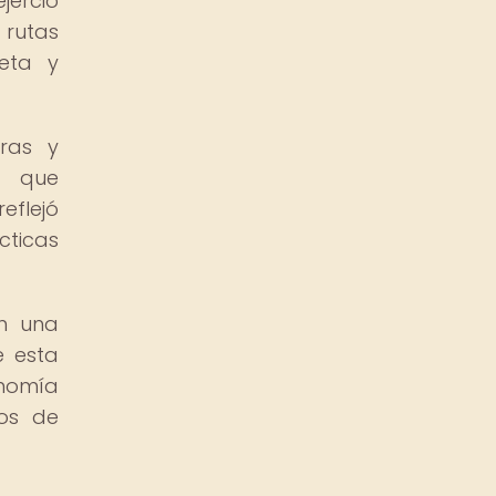
jerció
 rutas
ieta y
uras y
os que
reflejó
ticas
en una
e esta
onomía
dos de