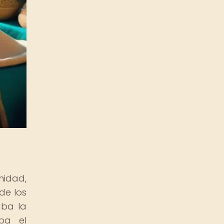
nidad,
de los
aba la
aba el