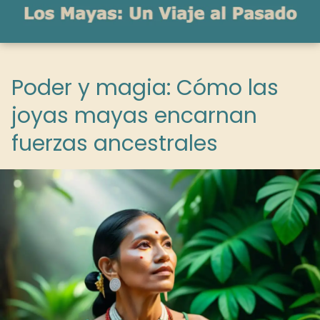
Poder y magia: Cómo las
joyas mayas encarnan
fuerzas ancestrales