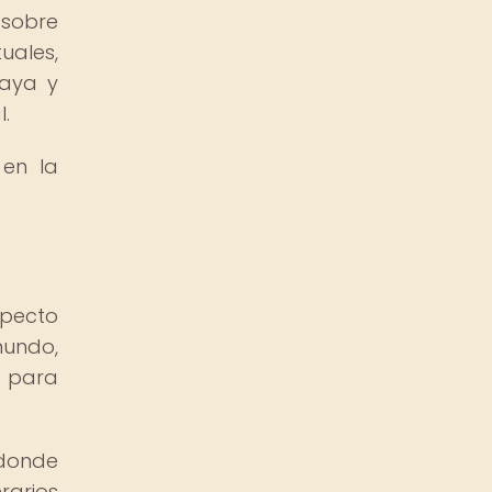
 sobre
uales,
maya y
l.
 en la
specto
mundo,
r para
 donde
rarios