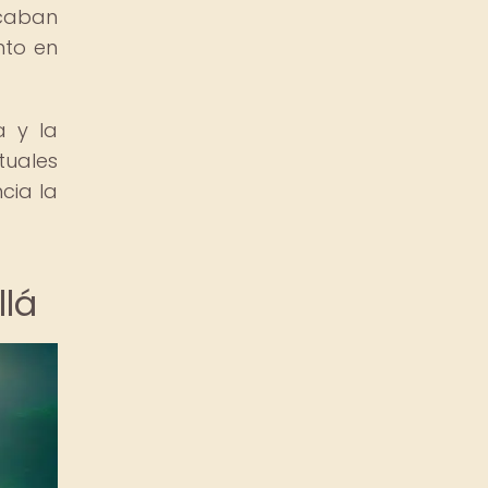
icaban
nto en
a y la
tuales
cia la
llá