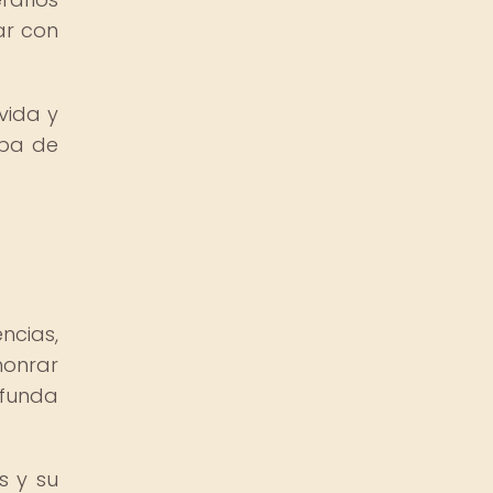
ar con
vida y
apa de
ncias,
honrar
ofunda
s y su