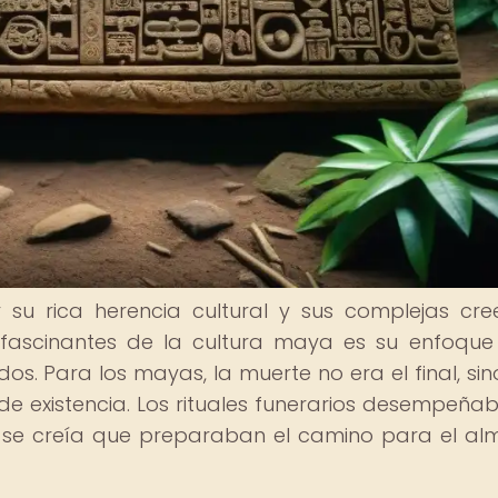
r su rica herencia cultural y sus complejas cre
 fascinantes de la cultura maya es su enfoque
dos. Para los mayas, la muerte no era el final, si
e existencia. Los rituales funerarios desempeña
ue se creía que preparaban el camino para el al