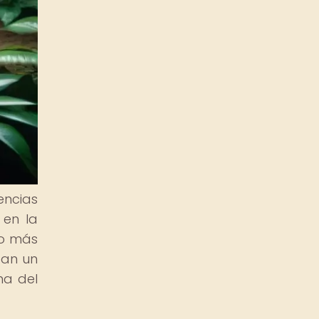
encias
 en la
no más
ban un
ma del