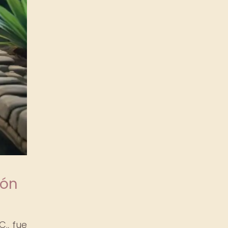
ión
., fue