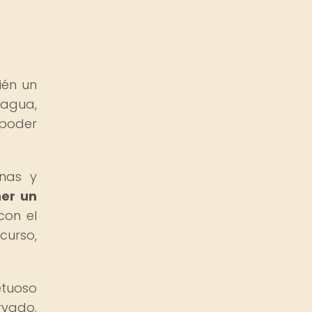
ién un
 agua,
 poder
anas y
ner un
con el
curso,
etuoso
rvado.