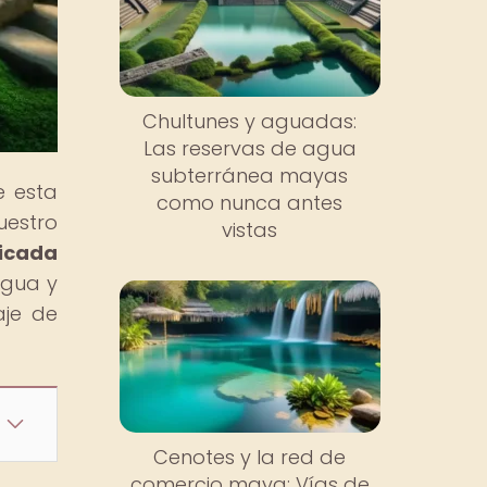
Chultunes y aguadas:
Las reservas de agua
subterránea mayas
e esta
como nunca antes
uestro
vistas
licada
agua y
aje de
Cenotes y la red de
comercio maya: Vías de