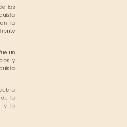
de las
quista
jan la
frente
fue un
cios y
quista
 cobra
 de la
a y la
.