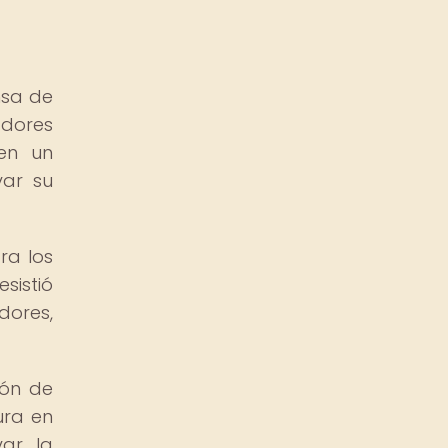
nsa de
adores
 en un
var su
ra los
sistió
dores,
ión de
ura en
var la