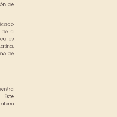
cón de
ficado
 de la
leu es
atina,
ino de
entra
 Este
mbién