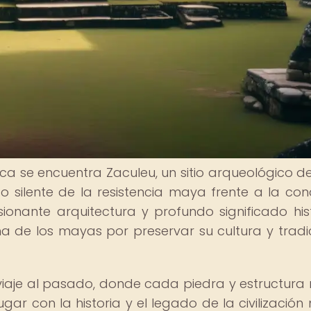
ca se encuentra Zaculeu, un sitio arqueológico d
 silente de la resistencia maya frente a la con
ionante arquitectura y profundo significado hist
ha de los mayas por preservar su cultura y tradi
viaje al pasado, donde cada piedra y estructura 
gar con la historia y el legado de la civilización