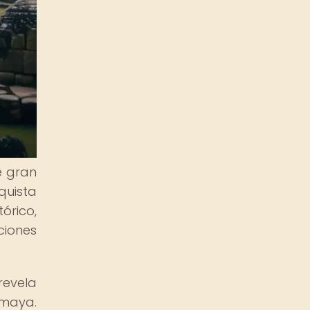
e gran
quista
órico,
ciones
revela
 maya.