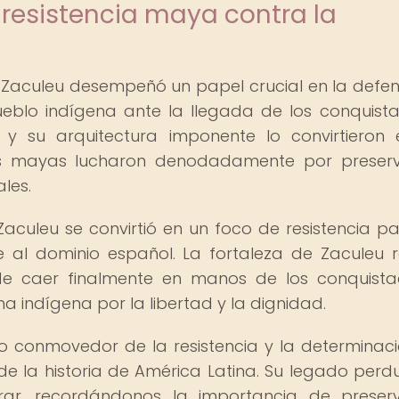
 resistencia maya contra la
 Zaculeu desempeñó un papel crucial en la defe
ueblo indígena ante la llegada de los conquist
a y su arquitectura imponente lo convirtieron
los mayas lucharon denodadamente por preser
les.
culeu se convirtió en un foco de resistencia pa
l dominio español. La fortaleza de Zaculeu re
 de caer finalmente en manos de los conquista
a indígena por la libertad y la dignidad.
io conmovedor de la resistencia y la determinac
e la historia de América Latina. Su legado perd
ar, recordándonos la importancia de preser