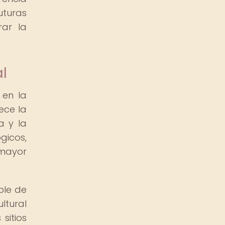
uturas
rar la
l
en la
ece la
a y la
gicos,
mayor
ble de
ltural
sitios