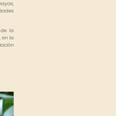
mayas,
idades
 de la
, en la
iación