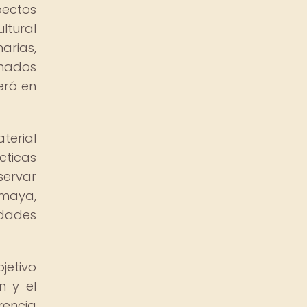
pectos
ltural
arias,
inados
eró en
terial
cticas
servar
 maya,
idades
jetivo
n y el
rencia