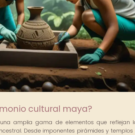
imonio cultural maya?
 una amplia gama de elementos que reflejan l
n ancestral. Desde imponentes pirámides y templos