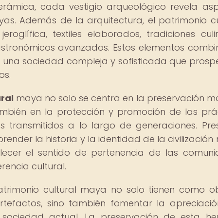
cerámica, cada vestigio arqueológico revela as
as. Además de la arquitectura, el patrimonio cu
roglífica, textiles elaborados, tradiciones culin
s astronómicos avanzados. Estos elementos comb
e una sociedad compleja y sofisticada que prosp
os.
ral
maya no solo se centra en la preservación ma
mbién en la protección y promoción de las prá
os transmitidos a lo largo de generaciones. Pre
ender la historia y la identidad de la civilización
alecer el sentido de pertenencia de las comun
encia cultural.
atrimonio cultural maya no solo tienen como ob
artefactos, sino también fomentar la apreciació
sociedad actual. La preservación de esta he