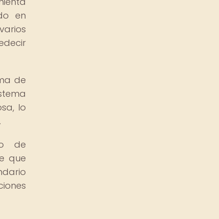
ienta
ado en
varios
edecir
ema de
stema
sa, lo
.
to de
de que
ndario
ciones