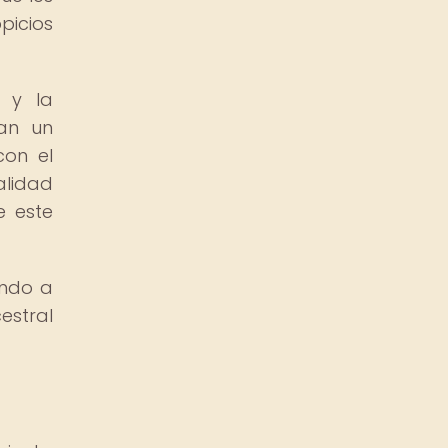
picios
 y la
ían un
con el
ualidad
e este
endo a
estral