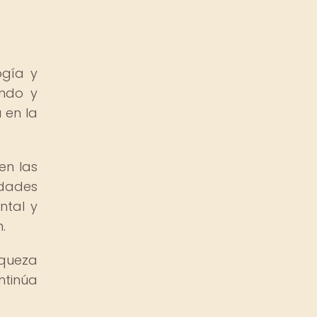
ogía y
ando y
 en la
en las
udades
ntal y
.
iqueza
ntinúa