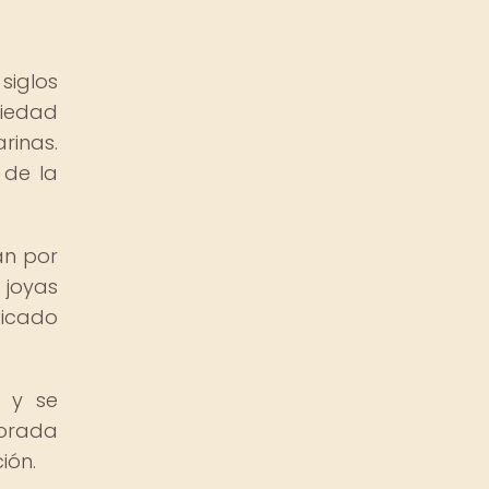
siglos
riedad
rinas.
 de la
an por
 joyas
ficado
, y se
borada
ión.