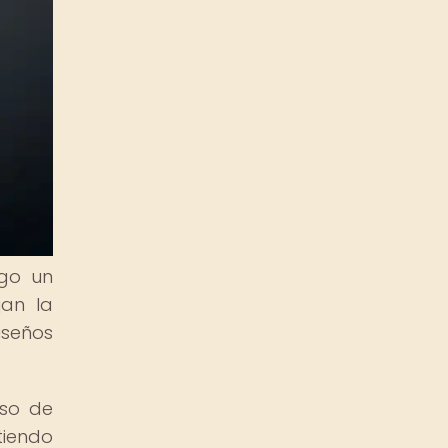
igo un
jan la
iseños
rso de
tiendo