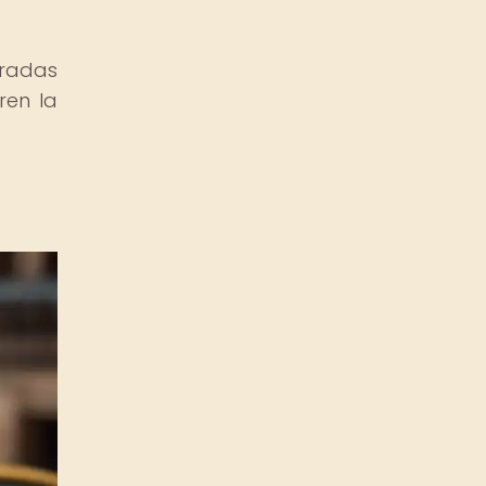
iradas
ren la