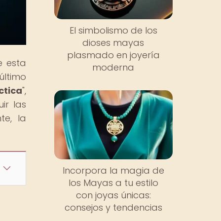
El simbolismo de los
dioses mayas
plasmado en joyería
e esta
moderna
último
ctica
",
ir las
te, la
Incorpora la magia de
los Mayas a tu estilo
con joyas únicas:
consejos y tendencias