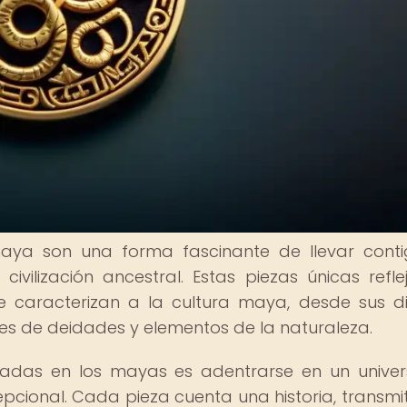
 maya son una forma fascinante de llevar cont
vilización ancestral. Estas piezas únicas refle
e caracterizan a la cultura maya, desde sus d
es de deidades y elementos de la naturaleza.
iradas en los mayas es adentrarse en un unive
epcional. Cada pieza cuenta una historia, transmi