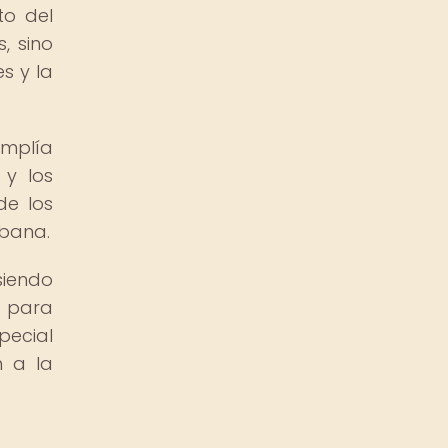
to del
, sino
s y la
umplía
 y los
de los
rbana.
siendo
d para
pecial
n a la