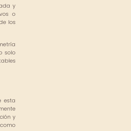
cada y
ivos o
de los
etría
o solo
tables
e esta
lmente
ción y
s como