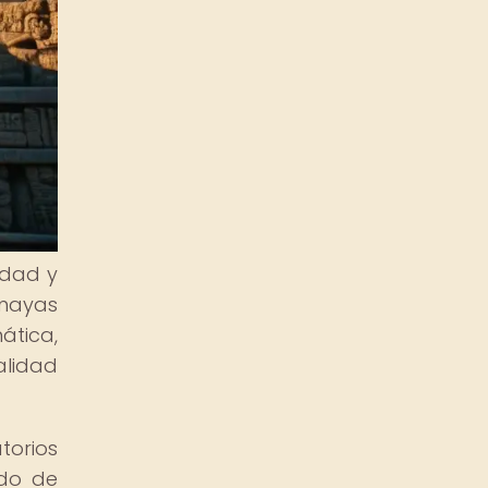
idad y
 mayas
ática,
alidad
orios
ado de