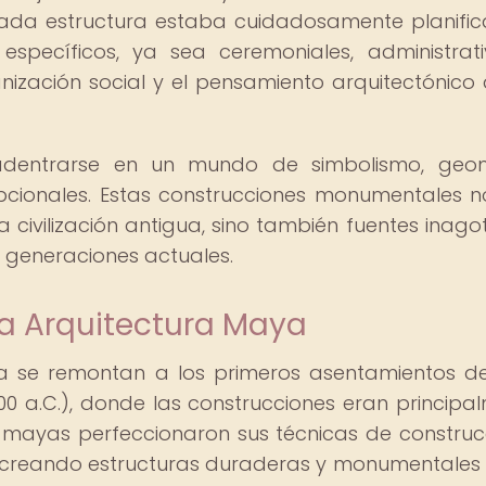
. Cada estructura estaba cuidadosamente planifi
específicos, ya sea ceremoniales, administrat
anización social y el pensamiento arquitectónico 
 adentrarse en un mundo de simbolismo, geom
pcionales. Estas construcciones monumentales n
 civilización antigua, sino también fuentes inago
s generaciones actuales.
la Arquitectura Maya
ya se remontan a los primeros asentamientos d
400 a.C.), donde las construcciones eran principa
 mayas perfeccionaron sus técnicas de construc
za, creando estructuras duraderas y monumentale