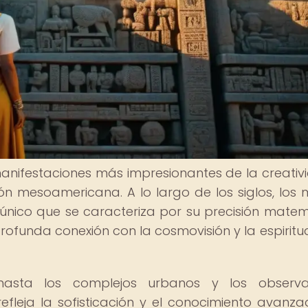
anifestaciones más impresionantes de la creativ
ción mesoamericana. A lo largo de los siglos, los
o único que se caracteriza por su precisión matem
profunda conexión con la cosmovisión y la espiritu
asta los complejos urbanos y los observat
efleja la sofisticación y el conocimiento avanz