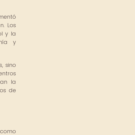
imentó
n. Los
l y la
mía y
, sino
entros
ban la
ios de
o como