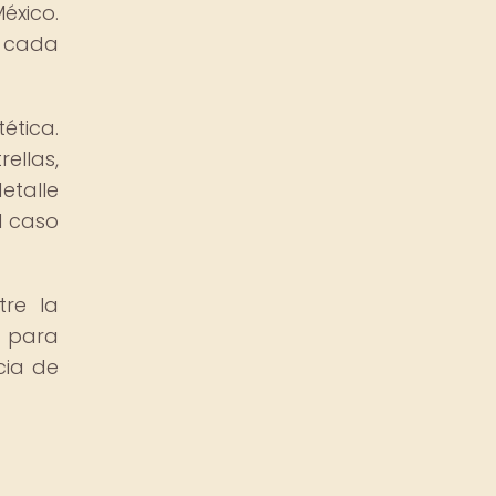
éxico.
e cada
ética.
ellas,
talle
l caso
tre la
s para
cia de