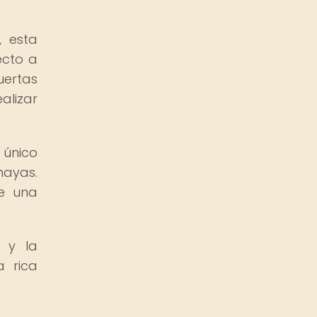
, esta
ecto a
uertas
alizar
 único
mayas.
de una
 y la
a rica