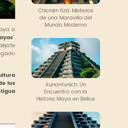
Chichén Itzá: Misterios
de una Maravilla del
Mundo Moderno
maya a
Mayas
".
déjate
legado
ultura
de los
Xunantunich: Un
tigua
Encuentro con la
Historia Maya en Belice