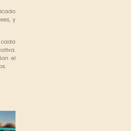
ficado
ses, y
.
e cada
ativa.
ían el
os.