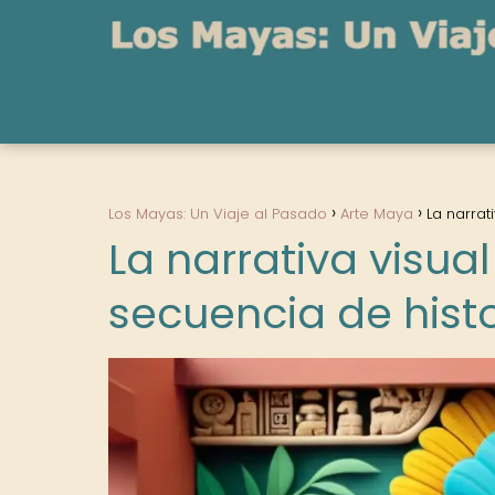
Los Mayas: Un Viaje al Pasado
Arte Maya
La narrat
La narrativa visua
secuencia de histo