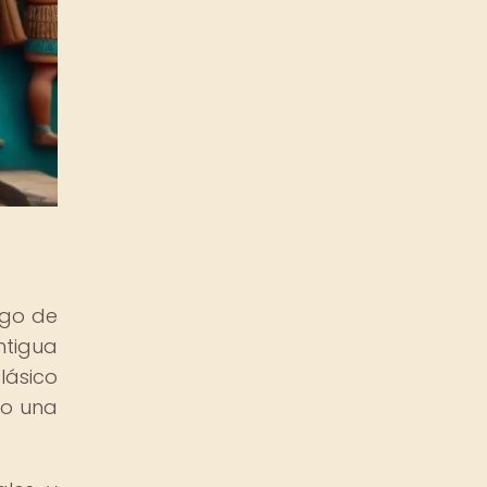
rgo de
ntigua
lásico
do una