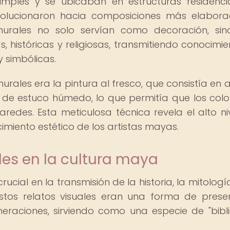
mples y se ubicaban en estructuras residenci
volucionaron hacia composiciones más elabor
murales no solo servían como decoración, si
 históricas y religiosas, transmitiendo conocimie
 simbólicas.
urales era la pintura al fresco, que consistía en a
de estuco húmedo, lo que permitía que los colo
edes. Esta meticulosa técnica revela el alto ni
imiento estético de los artistas mayas.
les en la cultura maya
ial en la transmisión de la historia, la mitología
 Estos relatos visuales eran una forma de prese
neraciones, sirviendo como una especie de "bibl