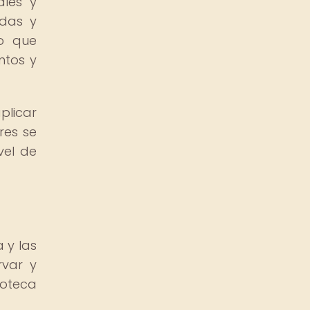
ales y
adas y
no que
ntos y
plicar
res se
vel de
 y las
rvar y
ioteca