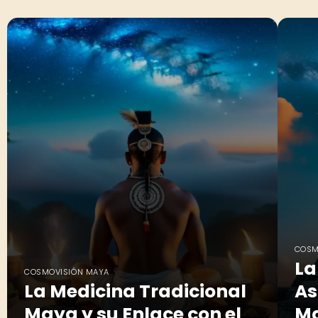
COSM
La
COSMOVISIÓN MAYA
La Medicina Tradicional
As
Maya y su Enlace con el
Ma