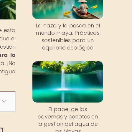
La caza y la pesca en el
e esta
mundo maya: Prácticas
que el
sostenibles para un
estión
equilibrio ecológico
ara la
a. ¡No
ntigua
El papel de las
cavernas y cenotes en
la gestión del agua de
a
los Mayas