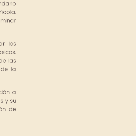
ndario
ícola.
rminar
ar los
sicos.
de las
 de la
ción a
s y su
ión de