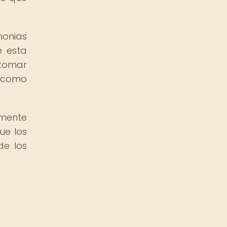
monias
e esta
 tomar
s como
amente
ue los
de los