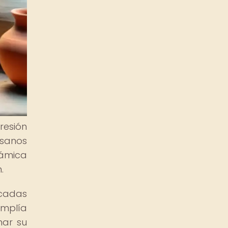
resión
esanos
rámica
.
icadas
umplía
mar su