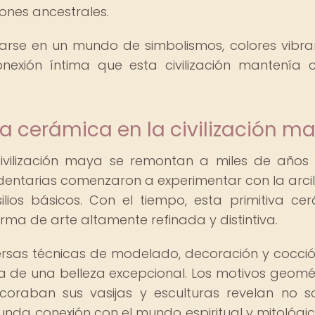
iones ancestrales.
arse en un mundo de simbolismos, colores vibra
nexión íntima que esta civilización mantenía 
la cerámica en la civilización m
ivilización maya se remontan a miles de años 
ntarias comenzaron a experimentar con la arcill
ilios básicos. Con el tiempo, esta primitiva ce
rma de arte altamente refinada y distintiva.
rsas técnicas de modelado, decoración y cocci
a de una belleza excepcional. Los motivos geomét
raban sus vasijas y esculturas revelan no s
funda conexión con el mundo espiritual y mitológi