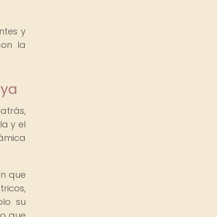
ntes y
con la
aya
atrás,
a y el
rámica
ón que
ricos,
olo su
co que