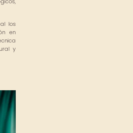
gicos,
al los
ión en
écnica
ural y