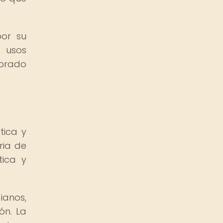
por su
 usos
corado
tica y
ria de
tica y
ianos,
ón. La