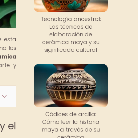
Tecnología ancestral:
Las técnicas de
elaboración de
e esta
cerámica maya y su
mo los
significado cultural
rámica
arte y
Códices de arcilla:
Cómo leer la historia
y el
maya a través de su
cerámica