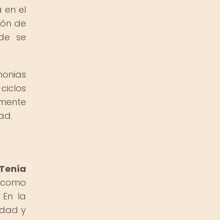
 en el
ión de
nde se
monias
ciclos
amente
ad.
Tenía
a como
 En la
idad y