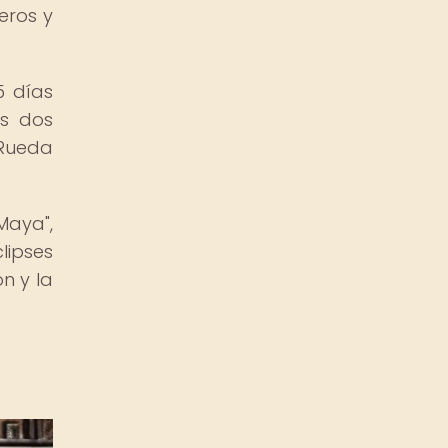
eros y
5 días
os dos
"Rueda
Maya",
lipses
n y la
a