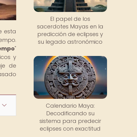
El papel de los
sacerdotes Mayas en la
e esta
predicción de eclipses y
iempo.
su legado astronómico
iempo
"
icos y
aje de
pasado
Calendario Maya:
Decodificando su
sistema para predecir
eclipses con exactitud