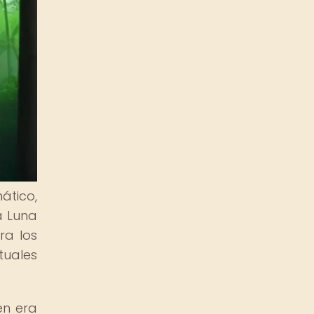
ático,
a Luna
ra los
tuales
én era