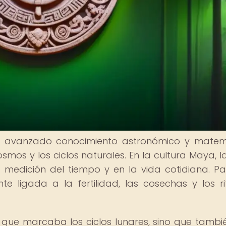
 su avanzado conocimiento astronómico y matem
mos y los ciclos naturales. En la cultura Maya, l
medición del tiempo y en la vida cotidiana. Pa
e ligada a la fertilidad, las cosechas y los ri
 que marcaba los ciclos lunares, sino que tambi