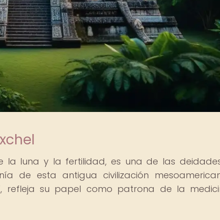
Ixchel
e la luna y la fertilidad, es una de las deidad
ía de esta antigua civilización mesoamerica
s", refleja su papel como patrona de la medici