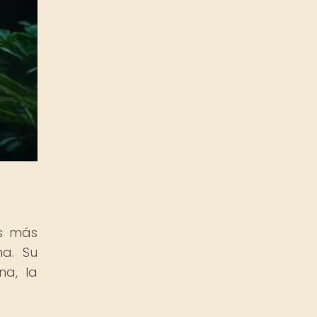
es más
na. Su
na, la