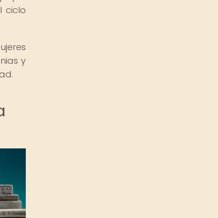
 ciclo
jeres
nias y
ad.
a