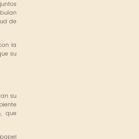
juntos
ibuían
lud de
con la
que su
zan su
piente
, que
 papel