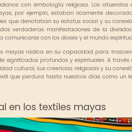
dianos con simbología religiosa. Los atuendos 
ayas, por ejemplo, estaban ricamente decorad
les que denotaban su estatus social y su conexi
erados verdaderas manifestaciones de la divinida
ra comunicarse con los dioses y el mundo espiritua
tiles mayas radica en su capacidad para trascen
e significados profundos y espirituales. A través 
dad cultural, sus creencias religiosas y su conexi
 textil que perdura hasta nuestros días como un 
al en los textiles mayas