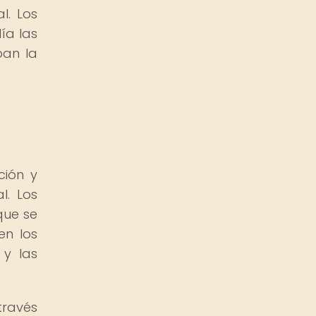
l. Los
ía las
ban la
ción y
l. Los
que se
en los
 y las
través