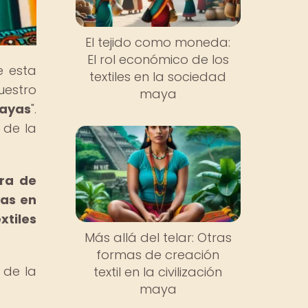
El tejido como moneda:
El rol económico de los
e esta
textiles en la sociedad
uestro
maya
mayas
".
 de la
ura de
yas en
xtiles
Más allá del telar: Otras
formas de creación
 de la
textil en la civilización
maya