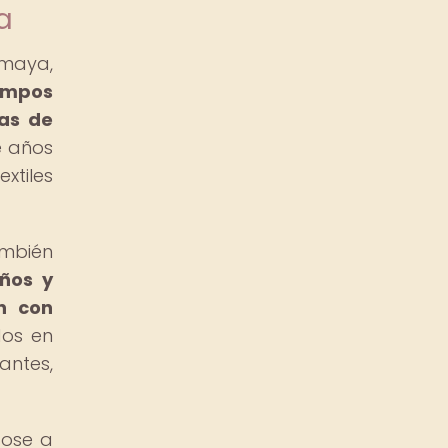
a
 maya,
empos
zas de
e años
xtiles
ambién
eños y
n con
dos en
antes,
dose a