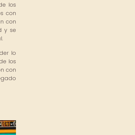
de los
os con
ón con
d y se
l.
der lo
de los
ón con
legado