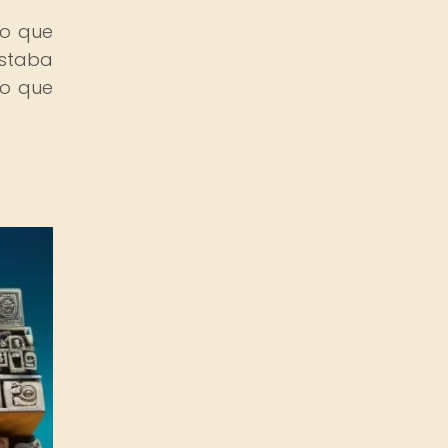
no que
estaba
do que