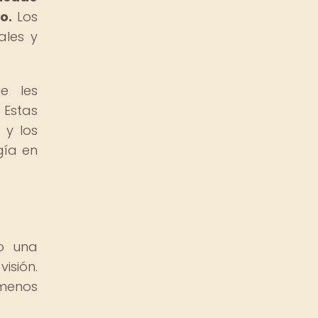
o.
Los
ales y
e les
 Estas
 y los
gía en
do una
isión.
ómenos