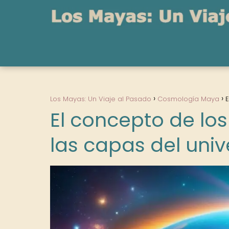
Los Mayas: Un Viaje al Pasado
Cosmología Maya
E
El concepto de los
las capas del uni