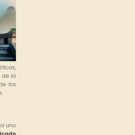
ticas,
 de la
de los
s.
da uno
icado