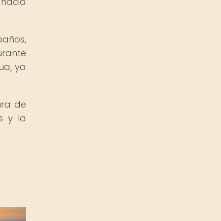
 hacia
baños,
urante
ua, ya
ura de
s y la