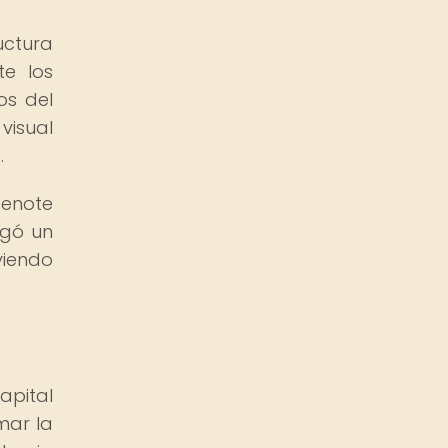
uctura
te los
os del
visual
.
cenote
ugó un
viendo
apital
mar la