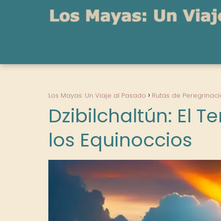
Los Mayas: Un Viaje al Pasado
Rutas de Peregrinaci
Dzibilchaltún: El T
los Equinoccios