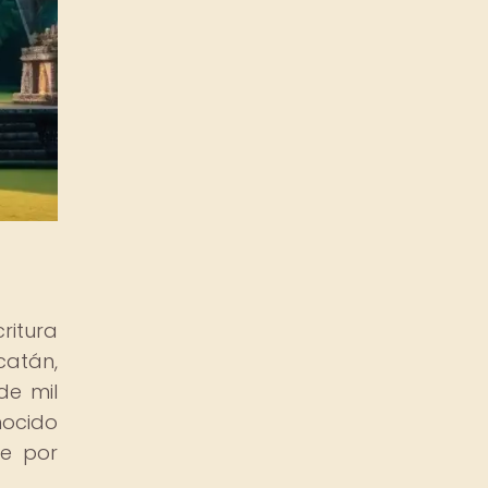
ritura
catán,
de mil
nocido
de por