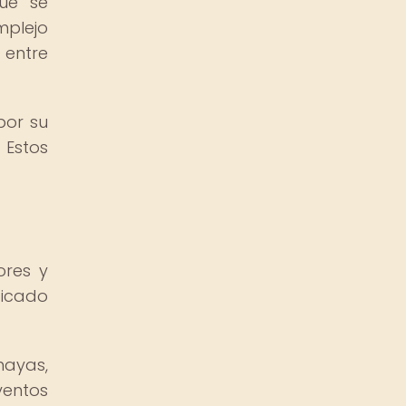
ue se
mplejo
e entre
por su
 Estos
ores y
ficado
mayas,
ventos