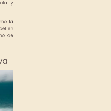
cola y
omo la
pel en
ono de
ya