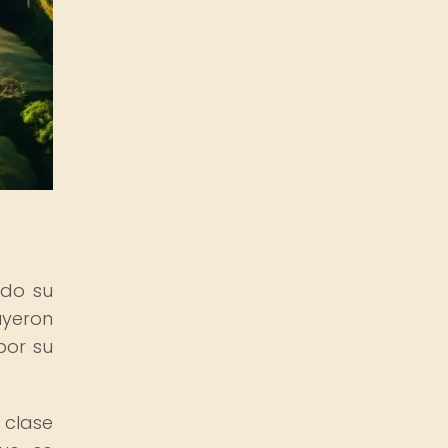
ndo su
uyeron
por su
clase