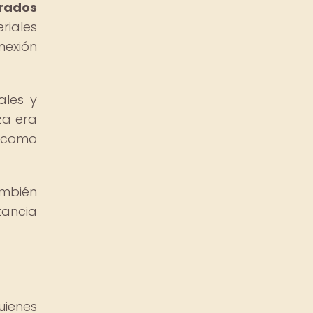
rados
riales
nexión
ales y
za era
s como
ambién
tancia
uienes