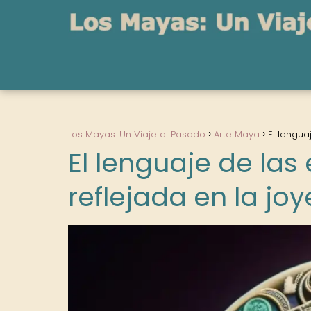
Los Mayas: Un Viaje al Pasado
Arte Maya
El lengua
El lenguaje de las
reflejada en la jo