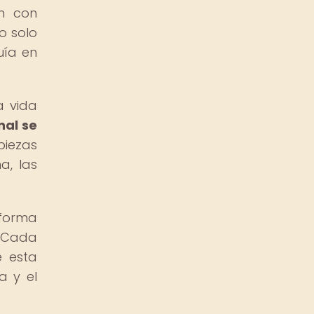
ón con
o solo
uía en
a vida
nal se
piezas
a, las
 forma
. Cada
e esta
a y el