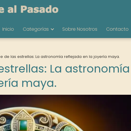
Inicio
Categorías
Sobre Nosotros
Contacto
je de las estrellas: La astronomía reflejada en la joyería maya.
 estrellas: La astronomía
yería maya.