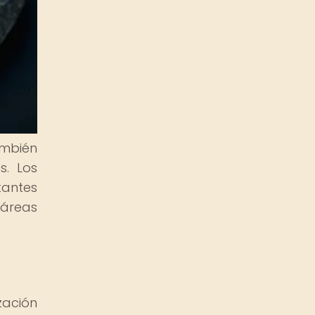
mbién
s. Los
tantes
 áreas
zación