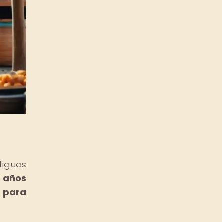
tiguos
e años
s para