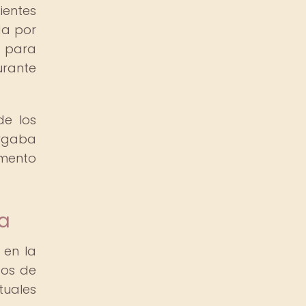
ientes
da por
s para
urante
de los
orgaba
emento
ya
 en la
tos de
tuales