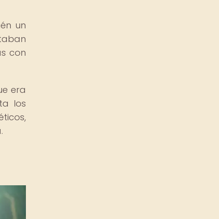
ién un
staban
as con
ue era
ta los
ticos,
.