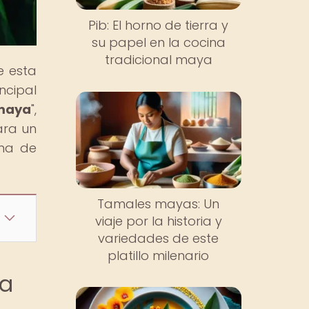
Pib: El horno de tierra y
su papel en la cocina
tradicional maya
e esta
ncipal
maya
",
ara un
ena de
Tamales mayas: Un
viaje por la historia y
variedades de este
platillo milenario
ra