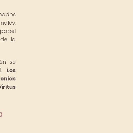
eñados
males.
 papel
 de la
én se
l.
Los
monias
íritus
a