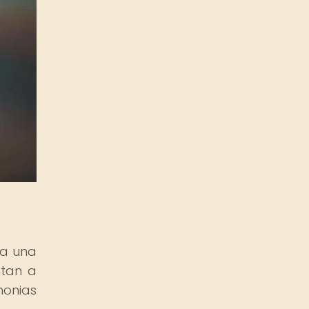
da una
ntan a
monias