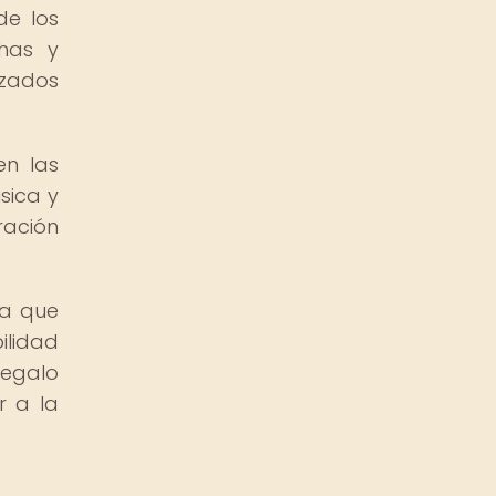
de los
has y
izados
en las
sica y
ración
ba que
ilidad
regalo
r a la