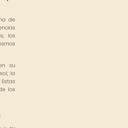
ema de
encias
s, los
cosmos
en su
ol, la
 Estas
de los
a