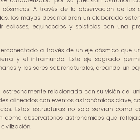
 se caracterizaba por su precisión astronómic
 cósmicos. A través de la observación de los a
rellas, los mayas desarrollaron un elaborado sist
 eclipses, equinoccios y solsticios con una pre
nterconectado a través de un eje cósmico que un
 tierra y el inframundo. Este eje sagrado permi
manos y los seres sobrenaturales, creando un equi
estrechamente relacionada con su visión del uni
des alineados con eventos astronómicos clave, c
cios. Estas estructuras no solo servían como c
ién como observatorios astronómicos que refleja
vilización.