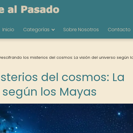
Inicio
Categorías
Sobre Nosotros
Contacto
escifrando los misterios del cosmos: La visión del universo según l
sterios del cosmos: La
o según los Mayas