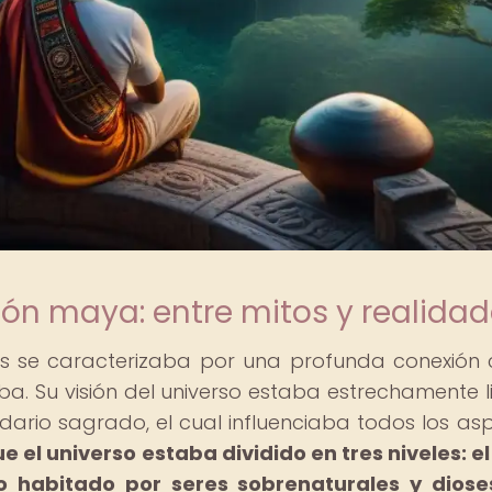
ón maya: entre mitos y realida
s se caracterizaba por una profunda conexión 
a. Su visión del universo estaba estrechamente 
ndario sagrado, el cual influenciaba todos los as
 el universo estaba dividido en tres niveles: el 
no habitado por seres sobrenaturales y dios