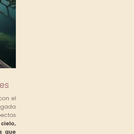
des
con el
ligada
pectos
cielo,
es que