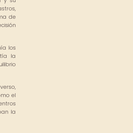
a y su
stros,
ema de
cisión
ía los
tía la
librio
verso,
omo el
entros
ban la