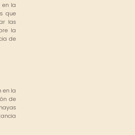
 en la
as que
ar las
bre la
cia de
 en la
ión de
 mayas
tancia