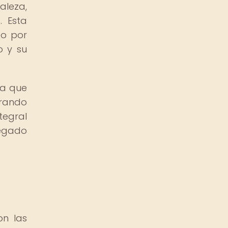
leza,
. Esta
to por
o y su
ya que
grando
tegral
egado
on las