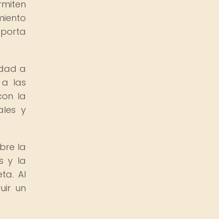
rmiten
miento
porta
idad a
 a las
con la
ales y
bre la
s y la
ta. Al
uir un