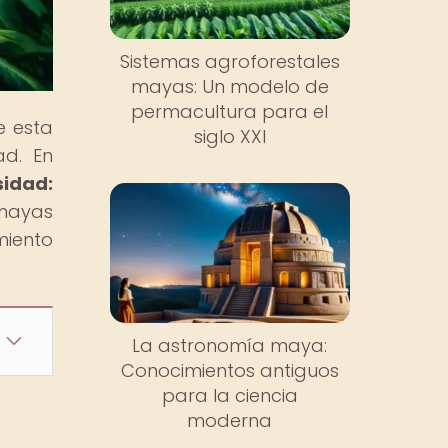
Sistemas agroforestales
mayas: Un modelo de
permacultura para el
e esta
siglo XXI
ad. En
idad:
 mayas
miento
La astronomía maya:
Conocimientos antiguos
para la ciencia
moderna