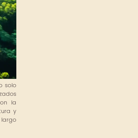
o solo
zados
con la
tura y
 largo