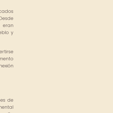
icados
 Desde
s eran
eblo y
rtirse
emento
nexión
nes de
mental