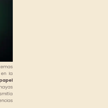
stemas
 en la
papel
 mayas
mitía
encias