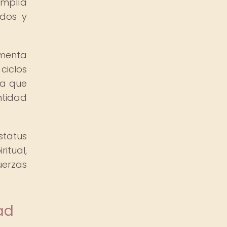
umplía
ndos y
imenta
ciclos
ía que
ntidad
status
itual,
uerzas
ad