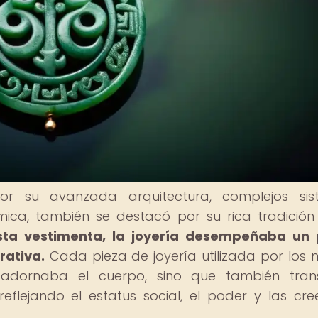
por su avanzada arquitectura, complejos si
ica, también se destacó por su rica tradición
sta vestimenta, la joyería desempeñaba un 
rativa.
Cada pieza de joyería utilizada por los
 adornaba el cuerpo, sino que también trans
reflejando el estatus social, el poder y las cre