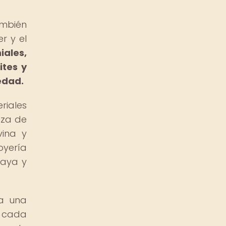
ambién
r y el
iales,
ites y
edad.
riales
eza de
vina y
oyería
maya y
ra una
e cada