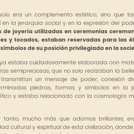
 solo era un complemento estético, sino que t
la jerarquía social y en la expresión del pode
s de joyería utilizadas en ceremonias ceremon
tes y tocados, estaban reservadas para las él
símbolos de su posición privilegiada en la soci
aya estaba cuidadosamente elaborada con mate
dras semipreciosas, que no solo realzaban la bell
 transmitían un mensaje de poder, conexión di
terminadas piedras, formas y símbolos en la j
cífico y estaba relacionado con la cosmología 
r tanto, mucho más que adornos brillantes; e
d cultural y espiritual de esta civilización, dond