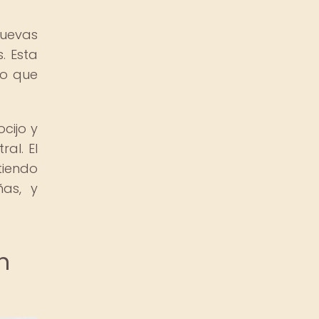
nuevas
. Esta
no que
cijo y
al. El
tiendo
ñas, y
n