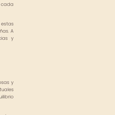
, cada
 estas
ñas. A
cias y
osas y
tuales
librio