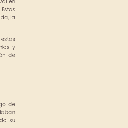
ival en
 Estas
da, la
estas
nias y
ión de
rgo de
biaban
ndo su