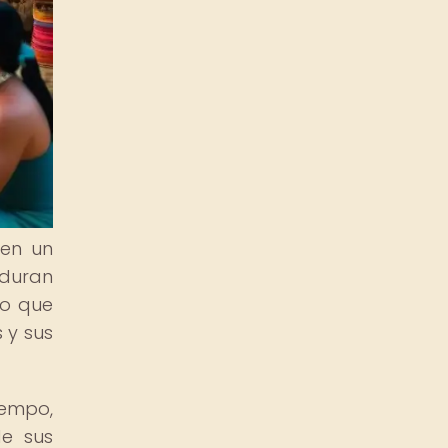
 en un
rduran
no que
 y sus
iempo,
de sus