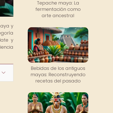
Tepache maya: La
fermentación como
arte ancestral
maya y
egoría
late y
iencia
Bebidas de los antiguos
mayas: Reconstruyendo
recetas del pasado