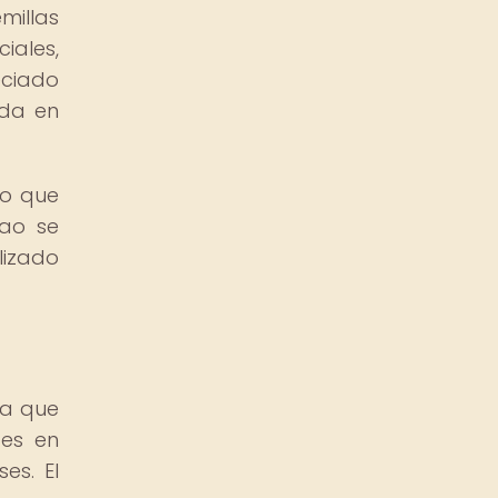
millas
iales,
eciado
nda en
lo que
cao se
lizado
ía que
tes en
es. El