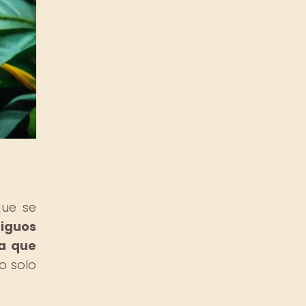
que se
tiguos
a que
o solo