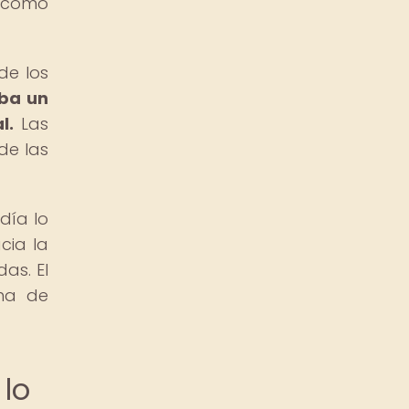
í como
de los
aba un
l.
Las
de las
día lo
cia la
as. El
rma de
 lo