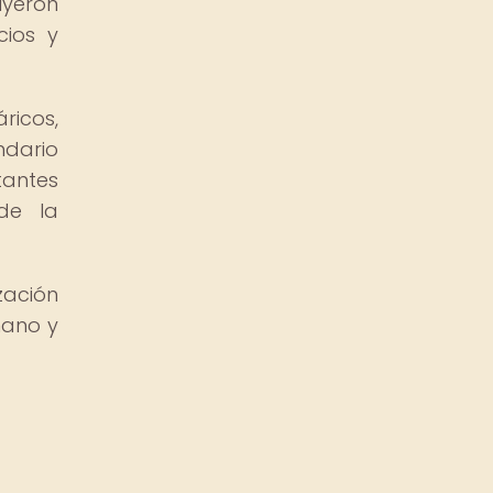
uyeron
cios y
ricos,
ndario
tantes
 de la
zación
mano y