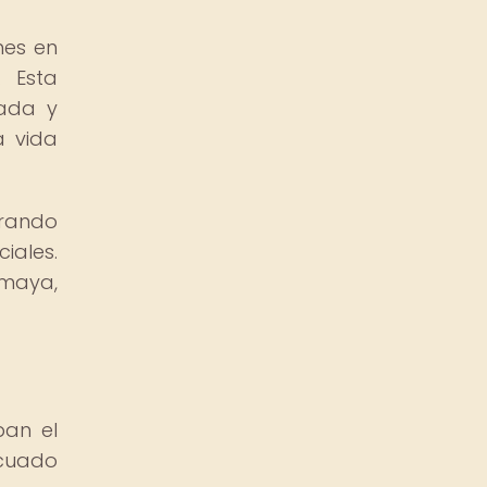
nes en
. Esta
lada y
a vida
orando
iales.
 maya,
ban el
ecuado