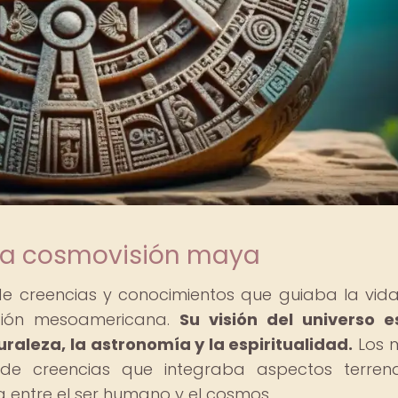
 la cosmovisión maya
e creencias y conocimientos que guiaba la vida
zación mesoamericana.
Su visión del universo 
aleza, la astronomía y la espiritualidad.
Los 
 de creencias que integraba aspectos terren
a entre el ser humano y el cosmos.