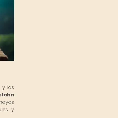
 y las
estaba
mayas
ales y